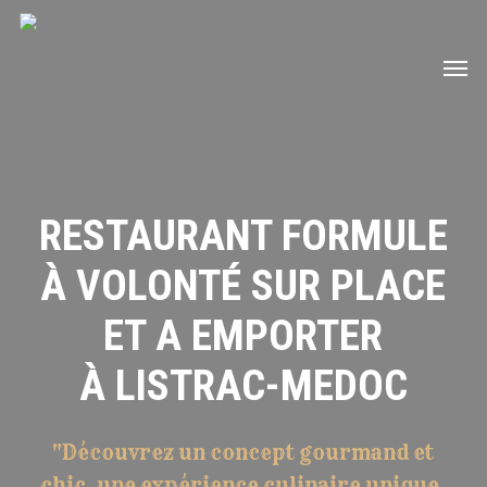
Skip
to
Men
main
content
RESTAURANT FORMULE
À VOLONTÉ SUR PLACE
ET A EMPORTER
À LISTRAC-MEDOC
"Découvrez un concept gourmand et
chic, une expérience culinaire unique.